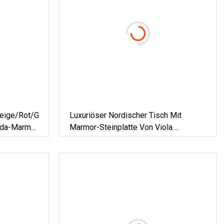
ige/Rot/Grün/Braun/Blau/Rosa/Grau/Gold,
Luxuriöser Nordischer Tisch Mit
anda-Marmor
Marmor-Steinplatte Von Viola
Calacatta, Antiker Esstisch Für Zu
n/Treppen/Mosaik/Waschtischdekoration
Hause