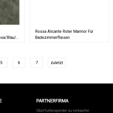
Rossa Alicante Roter Marmor Für
sa/Blau/Braun
Badezimmerfliesen
mor Für
liesen/Arbeitsplatten/Treppen/Pflastersteine
5
6
7
zuletzt
E
PARTNERFIRMA
Obst Futterspender zu verkaufen