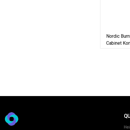
Nordic Burn
Cabinet Ko
Multi
QU
He