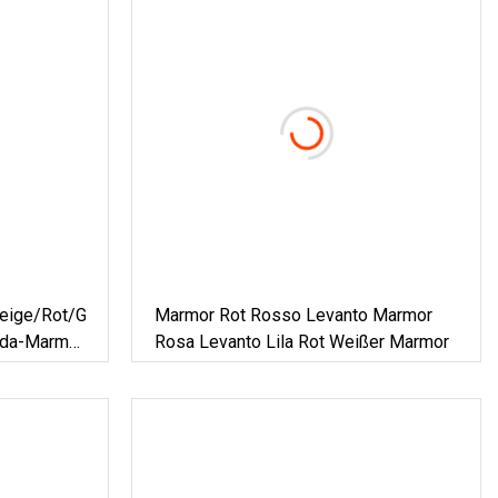
eige/Rot/Grün/Braun/Blau/Rosa/Grau/Gold
Marmor Rot Rosso Levanto Marmor
anda-Marmor
Rosa Levanto Lila Rot Weißer Marmor
en/Treppen/Mosaik/Waschtischdekoration