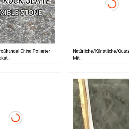
roßhandel China Polierter
Natürliche/künstliche/Quar
akat
Mit
rz/Grau/Gelb/Blau/Beige/Rot
Schwarz/Weiß/Braun/Grau/
it Textur
Für Arbeitsplatte/Boden/W
echnischer Shi Ying
Baumaterial-Lieferantenpre