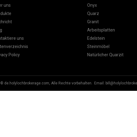
r uns
Onyx
odukte
Quarz
hricht
Granit
g
Arbeitsplatten
taktiere uns
Edelstein
tenverzeichnis
Steinmöbel
vacy Policy
Natürlicher Quarzit
 © de.holylochbrokerage.com, Alle Rechte vorbehalten. Email:
bill@holylochbrok