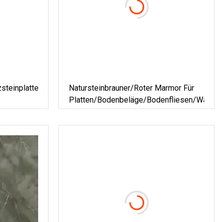
zsteinplatte/Fliesenmarmor
Natursteinbrauner/roter Marmor Für
Platten/Bodenbeläge/Bodenfliesen/Wandflie
Beige/Gelb/Rot/Grün
and-
is