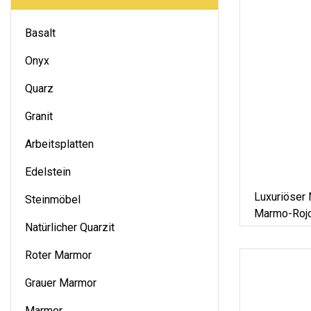
Basalt
Onyx
Quarz
Granit
Arbeitsplatten
Edelstein
Luxuriöser 
Steinmöbel
Marmo-Rojo
Natürlicher Quarzit
Weißem Ad
Maßgeschne
Roter Marmor
Arbeitspla
Zum Preis
Grauer Marmor
Marmor