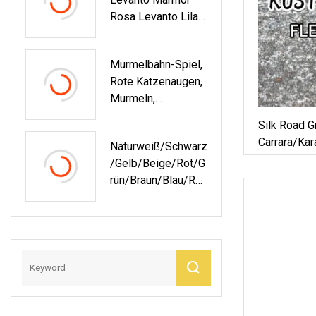
Marmor Für
Rosa Levanto Lila
Boden-/Wandplatte
Rot Weißer Marmor
N/Fliesen/Treppen/
Mosaik/Waschtisc
Murmelbahn-Spiel,
Hdekoration
Rote Katzenaugen,
Murmeln,
Kugelspielzeug,
Silk Road G
Murmeln, 14 Mm
Carrara/Kar
Naturweiß/Schwarz
Weiß/Schwa
/Gelb/Beige/Rot/G
Marmor/Gran
Rün/Braun/Blau/Ro
Künstlich/t
Sa/Grau/Gold,
Schiefer
Polierter/geschliff
Ener Panda-
Marmor Für
Böden/Wandplatte
N/Fliesen/Treppen/
Mosaik/Waschtisc
Hdekoration