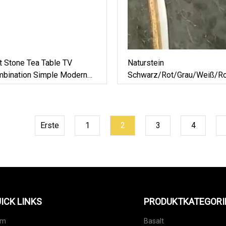
t Stone Tea Table TV
Naturstein
mbination Simple Modern
Schwarz/Rot/Grau/Weiß/Ro
Poliert/geflammt
G603/G654/G664/G602 Mar
Boden/Wand/Außenplatten/F
Erste
1
2
3
4
ICK LINKS
PRODUKTKATEGORI
im
Basalt