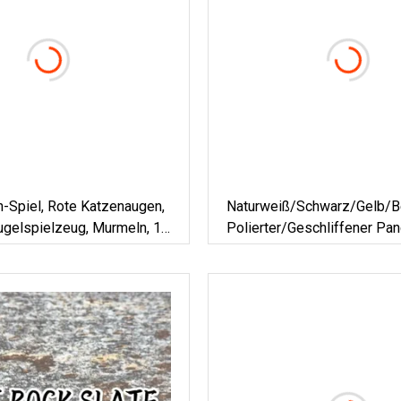
-Spiel, Rote Katzenaugen,
Naturweiß/Schwarz/Gelb/Be
ugelspielzeug, Murmeln, 14
Polierter/geschliffener P
Für
Böden/Wandplatten/Fliese