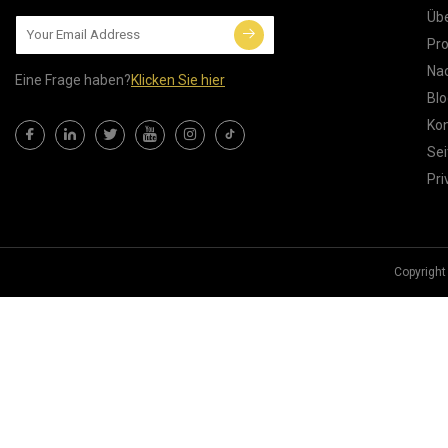
Übe
Pr
Nac
Eine Frage haben?
Klicken Sie hier
Blo
Kon
Sei
Pri
Copyright