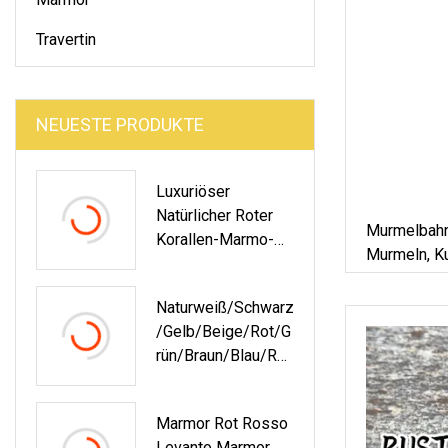
Travertin
NEUESTE PRODUKTE
Luxuriöser
Natürlicher Roter
Murmelbahn
Korallen-Marmo-
Murmeln, K
Rojo-Alicante-Stein
Mm
Mit Weißem
Naturweiß/Schwarz
Adermarmor Für
/Gelb/Beige/Rot/G
Maßgeschneiderte
Rün/Braun/Blau/Ro
Platten-
Sa/Grau/Gold
Arbeitsplatten-
Polierter/geschliff
Bodenmuster-
Marmor Rot Rosso
Ener Panda-
Fliesen Zum Preis
Levanto Marmor