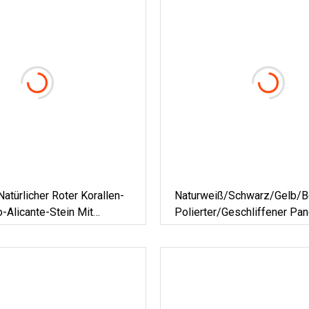
Natürlicher Roter Korallen-
Naturweiß/Schwarz/Gelb/B
-Alicante-Stein Mit
Polierter/geschliffener P
ermarmor Für
Für
iderte Platten-
Boden-/Wandplatten/Flies
tten-Bodenmuster-Fliesen