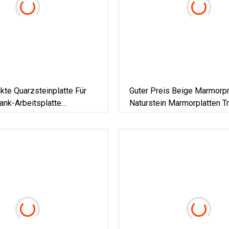
te Quarzsteinplatte Für
Guter Preis Beige Marmorp
ank-Arbeitsplatte
Naturstein Marmorplatten Tr
tte Aus Weißem
Küchenarbeitsplatten Und 
r Mit Fester Oberfläche
Travertinböden