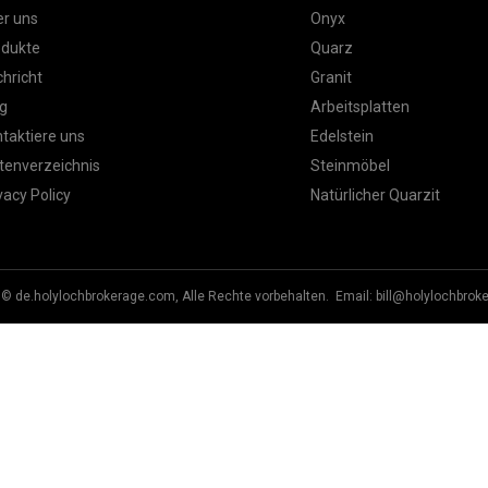
r uns
Onyx
odukte
Quarz
hricht
Granit
g
Arbeitsplatten
taktiere uns
Edelstein
tenverzeichnis
Steinmöbel
vacy Policy
Natürlicher Quarzit
 © de.holylochbrokerage.com, Alle Rechte vorbehalten. Email:
bill@holylochbrok