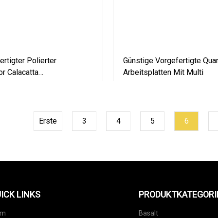
rtigter Polierter
Günstige Vorgefertigte Quar
r Calacatta
Arbeitsplatten Mit Multi
Schwarz/Gold Quarz-
latte/Arbeitsplatte Für
ezimmerschrank
Erste
3
4
5
6
ICK LINKS
PRODUKTKATEGORI
im
Basalt