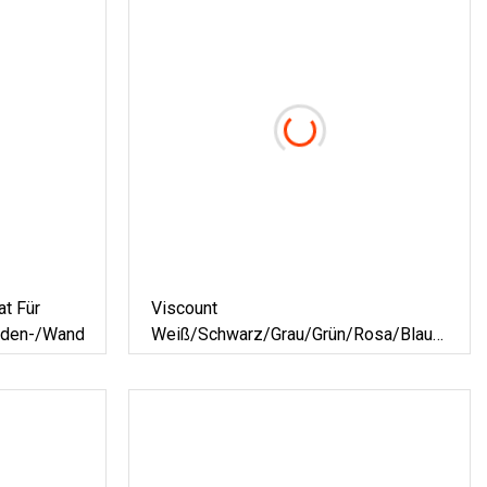
t Für
Viscount
den-/Wanddekoration/Hintergrund
Weiß/Schwarz/Grau/Grün/Rosa/Blau/Rot
Badezimmer-Waschtisch-
Wandpaneele, Insel-Arbeitsplatte,
Tischplatten, Kunststeinplatte,
Quarzgranit, Küchenarbeitsplatte