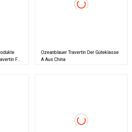
rodukte
Ozeanblauer Travertin Der Güteklasse
avertin Für
A Aus China
Boden