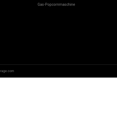
Gas-Popcornmaschine
erage.com