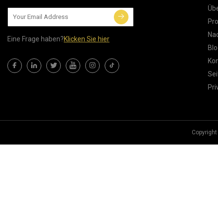
Übe
Pr
Nac
Eine Frage haben?
Klicken Sie hier
Blo
Kon
Sei
Pri
Copyright