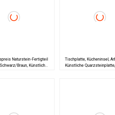
preis Naturstein-Fertigteil
Tischplatte, Kücheninsel, Ar
Schwarz/Braun, Künstlich
Künstliche Quarzsteinplatte
er Quarzstein/feste
Granitoptik
/Granit/Marmor-
te Für Küche Und
r