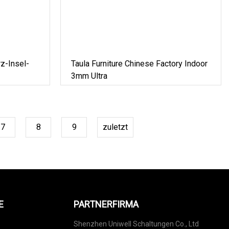
z-Insel-
Taula Furniture Chinese Factory Indoor
3mm Ultra
7
8
9
zuletzt
E
PARTNERFIRMA
Shenzhen Uniwell Schaltungen Co., Ltd