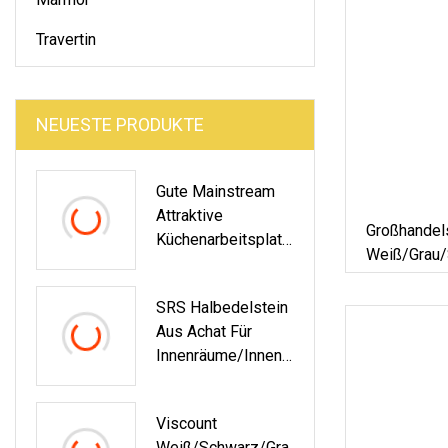
Travertin
NEUESTE PRODUKTE
Gute Mainstream
Attraktive
Großhandels
Küchenarbeitsplatt
Weiß/Grau/
E Aus Marmor
Hergestellt
Oberfläche
SRS Halbedelstein
Arbeitsplat
Aus Achat Für
Badezimme
Innenräume/Innenr
Äume/Boden-/Wan
Ddekoration/Hinter
Viscount
Grund
Weiß/Schwarz/Gra