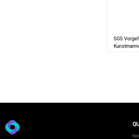
SGS Vorgefe
Kunstmarmo
Weiß/Grau/
Waschtischp
Küche/Bad
QU
He