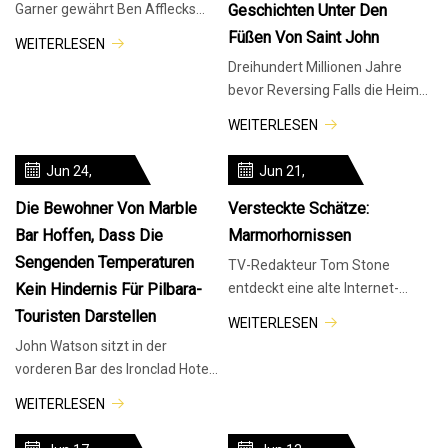
Garner gewährt Ben Afflecks
Geschichten Unter Den
Kindern einen seltenen Einblick
Füßen Von Saint John
WEITERLESEN
in das luxuriöse Haus in LA | H
Dreihundert Millionen Jahre
bevor Reversing Falls die Heimat
einer Seeungeheuerlegende,
WEITERLESEN
eines Skywalks, zweier
glänzende
Jun 24,
Jun 21,
2024
2024
Die Bewohner Von Marble
Versteckte Schätze:
Bar Hoffen, Dass Die
Marmorhornissen
Sengenden Temperaturen
TV-Redakteur Tom Stone
Kein Hindernis Für Pilbara-
entdeckt eine alte Internet-
Horror-Webserie, Marble
Touristen Darstellen
WEITERLESEN
Hornets, und weist auf die
John Watson sitzt in der
einzigartige Kombination aus
vorderen Bar des Ironclad Hotels
Kontext und Präsentation hin,
und erklärt, was ihn vom
die zu einem immersiven
WEITERLESEN
anderen Ende des Planeten in
Horror-Erlebnis führt.
eine der angesagtesten Städte