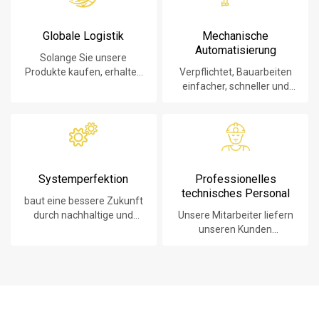
Globale Logistik
Mechanische
Automatisierung
Solange Sie unsere
Produkte kaufen, erhalten
Verpflichtet, Bauarbeiten
Sie den besten
einfacher, schneller und
Logistikservice, egal wo Sie
sicherer zu machen.
sind.
Systemperfektion
Professionelles
technisches Personal
baut eine bessere Zukunft
durch nachhaltige und
Unsere Mitarbeiter liefern
innovative Lösungen auf.
unseren Kunden
technologisch führende
Produkte, Systeme,
Software und
Dienstleistungen.