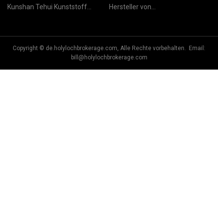
Kunshan Tehui Kunststoff
Hersteller von
Formenbau Co., Ltd.
Papiermaschinenantrieben in
China
Copyright © de.holylochbrokerage.com, Alle Rechte vorbehalten. Email:
bill@holylochbrokerage.com