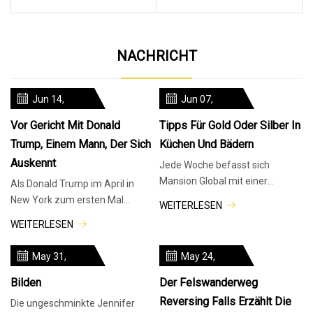
NACHRICHT
Jun 14,
Jun 07,
2024
2024
Vor Gericht Mit Donald
Tipps Für Gold Oder Silber In
Trump, Einem Mann, Der Sich
Küchen Und Bädern
Auskennt
Jede Woche befasst sich
Mansion Global mit einer
Als Donald Trump im April in
Elitegruppe von Designern aus
New York zum ersten Mal
WEITERLESEN
der ganzen Welt, die an
wegen Straftaten angeklagt
WEITERLESEN
Luxusimmobilien
wurde, war sein Gesicht grau
und er sch
May 31,
May 24,
2024
2024
Bilden
Der Felswanderweg
Reversing Falls Erzählt Die
Die ungeschminkte Jennifer