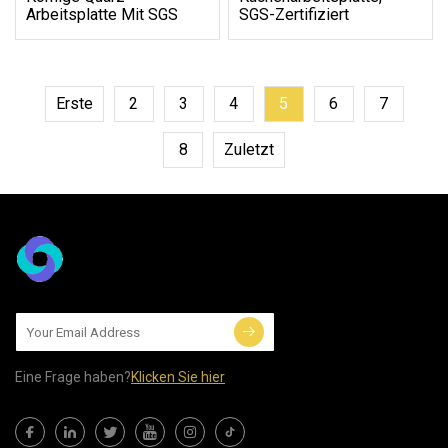
Arbeitsplatte Mit SGS
SGS-Zertifiziert
Erste
2
3
4
5
6
7
8
Zuletzt
Eine Frage haben?
Klicken Sie hier