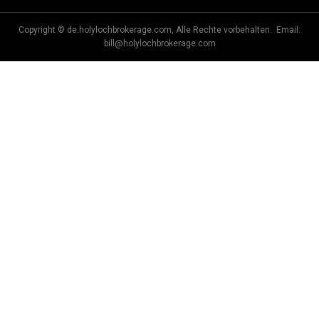
Copyright © de.holylochbrokerage.com, Alle Rechte vorbehalten. Email:
bill@holylochbrokerage.com