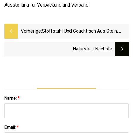
Ausstellung für Verpackung und Versand
Vorherige:
Stoffstuhl Und Couchtisch Aus Stein,
Möbel Für Fast-Food-Restaurants
Naturstein
:nächste
Schwarz/Rot/Grau/Weiß/Rosa/Blau/Braun
Poliert/geflammt G603/G654/G664/G602
Marmor Für
Boden/Wand/Außenplatten/Fliesen/Arbeitsplatten/Treppen/P
Name:
*
Email:
*