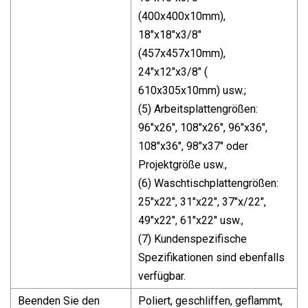
(400x400x10mm),
18"x18"x3/8"
(457x457x10mm),
24"x12"x3/8" (
610x305x10mm) usw.;
(5) Arbeitsplattengrößen:
96"x26", 108"x26", 96"x36",
108"x36", 98"x37" oder
Projektgröße usw.,
(6) Waschtischplattengrößen:
25"x22", 31"x22", 37"x/22",
49"x22", 61"x22" usw.,
(7) Kundenspezifische
Spezifikationen sind ebenfalls
verfügbar.
Beenden Sie den
Poliert, geschliffen, geflammt,