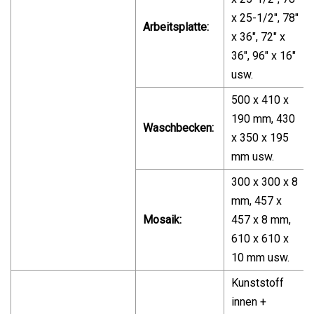
x 25-1/2", 78"
Arbeitsplatte:
x 36", 72" x
36", 96" x 16"
usw.
500 x 410 x
190 mm, 430
Waschbecken:
x 350 x 195
mm usw.
300 x 300 x 8
mm, 457 x
Mosaik:
457 x 8 mm,
610 x 610 x
10 mm usw.
Kunststoff
innen +