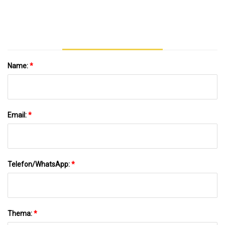
Poliert/geflammt G603/G654/G664/G602
Marmor Für
Boden/Wand/Außenplatten/Fliesen/Arbeitsplatten/Treppen/P
Name:
*
Email:
*
Telefon/WhatsApp:
*
Thema:
*