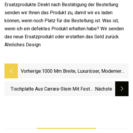
Ersatzprodukte Direkt nach Bestätigung der Bestellung
senden wir Ihnen das Produkt zu, damit wir es laden
können, wenn noch Platz für die Bestellung ist. Was ist,
wenn ich ein defektes Produkt erhalten habe? Wir senden
das neue Ersatzprodukt oder erstatten das Geld zurück.
Ähnliches Design
Vorherige:
1000 Mm Breite, Luxuriöser, Moderner
Design-Spiegel Mit LED-
Hintergrundbeleuchtung, Sintersteinplatte,
Tischplatte Aus Carrara-Stein Mit Fester
:nächste
Keramikwaschbecken, Holz-
Oberfläche, Weiße Tischplatte, Moderne
Badezimmer-Waschtischmöbel
Möbel, Verwendung Für Esstisch,
Couchtisch, Quadratischer Und Runder
Tisch