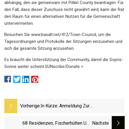
abhängig, den sie gemeinsam mit Pitkin County beantragen. Für
den Fall, dass dieser Zuschuss nicht gewährt wird, kann der Rat
den Raum für einen alternativen Nutzen für die Gemeinschaft
untervermieten.
Besuchen Sie www.basalt.net/412/Town-Council, um die
Tagesordnungen und Protokolle der Sitzungen einzusehen und
sich die gesamte Sitzung anzusehen.
Es braucht die Unterstützung der Community, damit die Sopris-
Sonne weiter scheint.SUNscribe/Donate >
Vorherige:
In Kürze: Anmeldung Zur
Krankenhausgesundheitsmesse Beginnt;
Spendenaktion Für Geistige Fitness In
68 Residenzen, Fischerhütten Und
:nächste