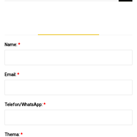
Basalt
Glamping-Unterkünfte In Basalt
Name:
*
Email:
*
Telefon/WhatsApp:
*
Thema:
*