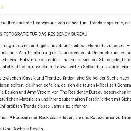
23
 für Ihre nächste Renovierung von diesen fünf Trends inspirieren, di
S FOTOGRAFIE FÜR DAS RESIDENCY BUREAU
ierung ist es in der Regel sinnvoll, auf zeitlose Elemente zu setzen
ach ihrer Veröffentlichung ein Dauerbrenner ist. Dennoch kann es sc
eit seiner Entwürfe konzentriert, nachdem sich der Staub gelegt hat.
einlichkeit höher, dass Sie mit etwas viel zu Schlichtem zurückbleiben
 zwischen Klassik und Trend zu finden, sind Sie bei der Suche nach I
eren sollten, die Ihnen gefallen, da sich die teuren Möbel seit Gene
lle Design und Amy Vroom von The Residency Bureau besprechen im 
atürlichen Materialien und ihrer zauberhaften Persönlichkeit mit Sic
ünf größten Trends dieses Jahres zu erfahren.
men: 9 Badezimmer-Backsplash-Ideen, die das Badezimmer zu Ih
r Gina Rochelle Design