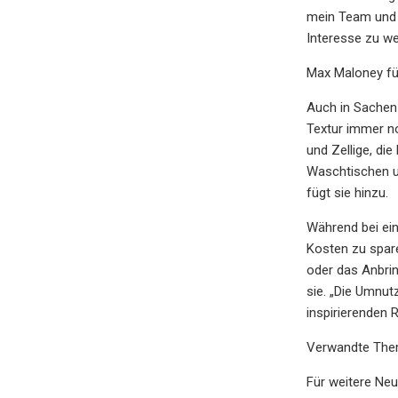
mein Team und i
Interesse zu we
Max Maloney fü
Auch in Sachen 
Textur immer no
und Zellige, di
Waschtischen un
fügt sie hinzu.
Während bei ein
Kosten zu spare
oder das Anbrin
sie. „Die Umnut
inspirierenden 
Verwandte Them
Für weitere Neu