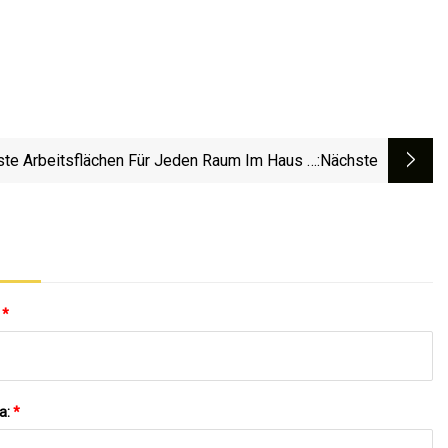
te Arbeitsflächen Für Jeden Raum Im Haus –
:nächste
RISMedia
:
*
a:
*