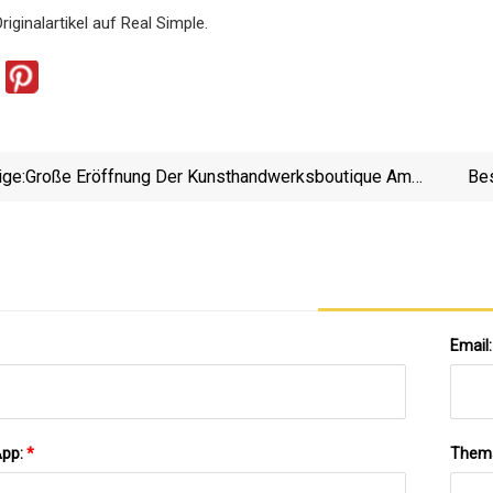
iginalartikel auf Real Simple.
ige:
Große Eröffnung Der Kunsthandwerksboutique Am
Bes
Samstag
Email
App:
*
Them