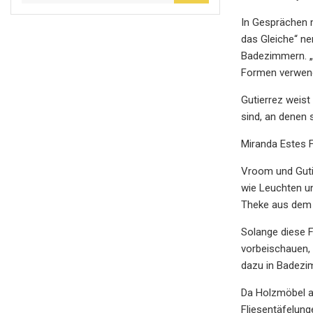
In Gesprächen m
das Gleiche“ ne
Badezimmern. „
Formen verwende
Gutierrez weis
sind, an denen 
Miranda Estes 
Vroom und Gutie
wie Leuchten un
Theke aus dem 
Solange diese F
vorbeischauen, 
dazu in Badezim
Da Holzmöbel al
Fliesentäfelung