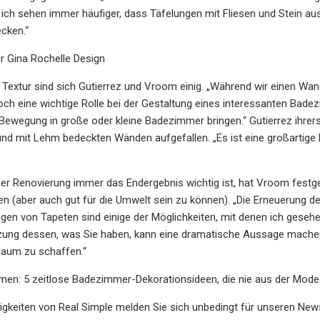
ch sehen immer häufiger, dass Täfelungen mit Fliesen und Stein ausge
cken.“
r Gina Rochelle Design
Textur sind sich Gutierrez und Vroom einig. „Während wir einen Wan
ch eine wichtige Rolle bei der Gestaltung eines interessanten Badez
e Bewegung in große oder kleine Badezimmer bringen.“ Gutierrez ihrers
d mit Lehm bedeckten Wänden aufgefallen. „Es ist eine großartige M
er Renovierung immer das Endergebnis wichtig ist, hat Vroom festges
n (aber auch gut für die Umwelt sein zu können). „Die Erneuerung d
gen von Tapeten sind einige der Möglichkeiten, mit denen ich geseh
zung dessen, was Sie haben, kann eine dramatische Aussage machen,
Raum zu schaffen.“
en: 5 zeitlose Badezimmer-Dekorationsideen, die nie aus der Mo
igkeiten von Real Simple melden Sie sich unbedingt für unseren News