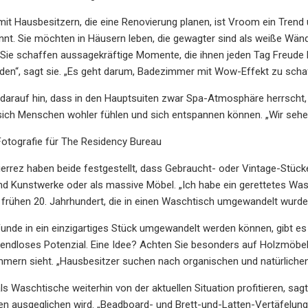
it Hausbesitzern, die eine Renovierung planen, ist Vroom ein Trend un
nnt. Sie möchten in Häusern leben, die gewagter sind als weiße Wände
Sie schaffen aussagekräftige Momente, die ihnen jeden Tag Freude b
n“, sagt sie. „Es geht darum, Badezimmer mit Wow-Effekt zu schaffe
t darauf hin, dass in den Hauptsuiten zwar Spa-Atmosphäre herrscht
sich Menschen wohler fühlen und sich entspannen können. „Wir sehen
Fotografie für The Residency Bureau
rrez haben beide festgestellt, dass Gebraucht- oder Vintage-Stücke
d Kunstwerke oder als massive Möbel. „Ich habe ein gerettetes Was
frühen 20. Jahrhundert, die in einen Waschtisch umgewandelt wurde
unde in ein einzigartiges Stück umgewandelt werden können, gibt es
endloses Potenzial. Eine Idee? Achten Sie besonders auf Holzmöbel, da
mern sieht. „Hausbesitzer suchen nach organischen und natürlichen M
s Waschtische weiterhin von der aktuellen Situation profitieren, sagt
en ausgeglichen wird. „Beadboard- und Brett-und-Latten-Vertäfelungen