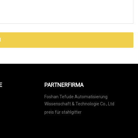
N
E
PARTNERFIRMA
Foshan Tefude Automatisierung
Wissenschaft & Technologie Co., Ltd
preis für stahlgitter