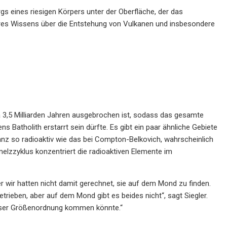
rgs eines riesigen Körpers unter der Oberfläche, der das
seres Wissens über die Entstehung von Vulkanen und insbesondere
a 3,5 Milliarden Jahren ausgebrochen ist, sodass das gesamte
 Batholith erstarrt sein dürfte. Es gibt ein paar ähnliche Gebiete
anz so radioaktiv wie das bei Compton-Belkovich, wahrscheinlich
elzzyklus konzentriert die radioaktiven Elemente im
r wir hatten nicht damit gerechnet, sie auf dem Mond zu finden.
rieben, aber auf dem Mond gibt es beides nicht“, sagt Siegler.
ieser Größenordnung kommen könnte.“