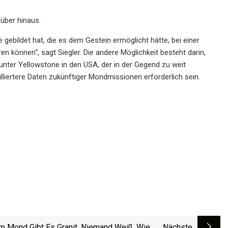
über hinaus.
gebildet hat, die es dem Gestein ermöglicht hätte, bei einer
n können“, sagt Siegler. Die andere Möglichkeit besteht darin,
nter Yellowstone in den USA, der in der Gegend zu weit
liertere Daten zukünftiger Mondmissionen erforderlich sein.
d Gibt Es Granit. Niemand Weiß, Wie Es
:nächste