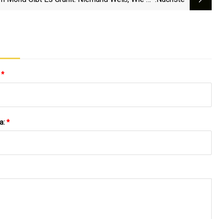
Dorthin Gelangt Ist.
:
*
a:
*