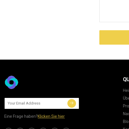
QU
He
Übe
Pr
Nac
Eine Frage haben?
Klicken Sie hier
Blo