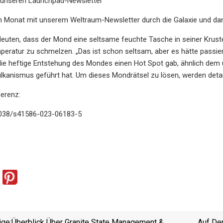
 unseren Launchpad-Newsletter
n Monat mit unserem Weltraum-Newsletter durch die Galaxie und dar
euten, dass der Mond eine seltsame feuchte Tasche in seiner Kruste 
peratur zu schmelzen. „Das ist schon seltsam, aber es hätte passiere
ie heftige Entstehung des Mondes einen Hot Spot gab, ähnlich dem u
lkanismus geführt hat. Um dieses Mondrätsel zu lösen, werden detail
ferenz:
1038/s41586-023-06183-5
ige:
Überblick Über Granite State Management &
Auf Dem Mon