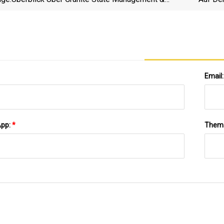
Resources: Was Kreditnehmer Von Studiendarlehen
Wissen Müssen
Email
App:
*
Them