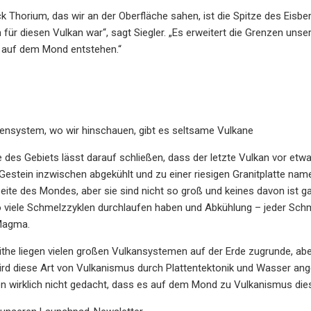
ck Thorium, das wir an der Oberfläche sahen, ist die Spitze des Eisbe
für diesen Vulkan war“, sagt Siegler. „Es erweitert die Grenzen un
e auf dem Mond entstehen.“
nensystem, wo wir hinschauen, gibt es seltsame Vulkane
 des Gebiets lässt darauf schließen, dass der letzte Vulkan vor etw
stein inzwischen abgekühlt und zu einer riesigen Granitplatte namens
eite des Mondes, aber sie sind nicht so groß und keines davon ist g
so viele Schmelzzyklen durchlaufen haben und Abkühlung – jeder Schm
Magma.
ithe liegen vielen großen Vulkansystemen auf der Erde zugrunde, abe
ird diese Art von Vulkanismus durch Plattentektonik und Wasser anget
ten wirklich nicht gedacht, dass es auf dem Mond zu Vulkanismus d