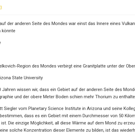
23
 auf der anderen Seite des Mondes war einst das Innere eines Vulkans
n könnte
e
kovich-Region des Mondes verbirgt eine Granitplatte unter der Obe
ona State University
20 Jahren wissen wir, dass ein Gebiet auf der anderen Seite des Mo
raphie und der obere Meter Boden schien mehr Thorium zu enthalte
t Siegler vom Planetary Science Institute in Arizona und seine Koll
bestimmen, dass es ein Gebiet mit einem Durchmesser von 50 Kilome
 ist. Die einzige Möglichkeit, all diese Wärme auf dem Mond zu erzeug
eine solche Konzentration dieser Elemente zu bilden, ist das wiede