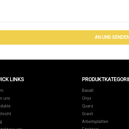
AN UNS SENDE
ICK LINKS
PRODUKTKATEGORI
im
Basalt
r uns
Onyx
odukte
Quarz
hricht
Granit
g
Arbeitsplatten