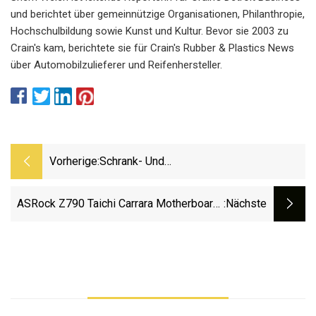
und berichtet über gemeinnützige Organisationen, Philanthropie,
Hochschulbildung sowie Kunst und Kultur. Bevor sie 2003 zu
Crain's kam, berichtete sie für Crain's Rubber & Plastics News
über Automobilzulieferer und Reifenhersteller.
Vorherige:
Schrank- Und
Arbeitsplattenkombinationen Für Einen
Brunnen
ASRock Z790 Taichi Carrara Motherboard-
:nächste
Test: ASRock Rockt Mit Weißem Marmor