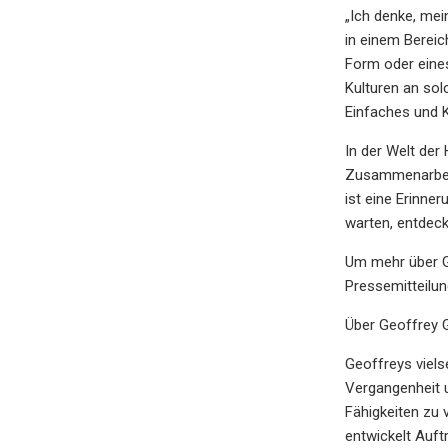
„Ich denke, mei
in einem Bereich
Form oder eines
Kulturen an sol
Einfaches und Kl
In der Welt de
Zusammenarbeit 
ist eine Erinne
warten, entdeck
Um mehr über G
Pressemitteilun
Über Geoffrey
Geoffreys viels
Vergangenheit 
Fähigkeiten zu 
entwickelt Auft