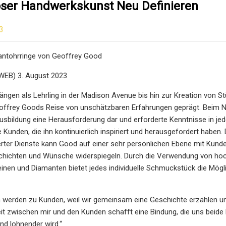
loser Handwerkskunst Neu Definieren
3
ntohrringe von Geoffrey Good
EB) 3. August 2023
ngen als Lehrling in der Madison Avenue bis hin zur Kreation von 
offrey Goods Reise von unschätzbaren Erfahrungen geprägt. Beim 
usbildung eine Herausforderung dar und erforderte Kenntnisse in jed
Kunden, die ihn kontinuierlich inspiriert und herausgefordert haben. 
ter Dienste kann Good auf einer sehr persönlichen Ebene mit Kunde
schichten und Wünsche widerspiegeln. Durch die Verwendung von hoc
einen und Diamanten bietet jedes individuelle Schmuckstück die Möglic
werden zu Kunden, weil wir gemeinsam eine Geschichte erzählen und 
zwischen mir und den Kunden schafft eine Bindung, die uns beide bere
nd lohnender wird.“