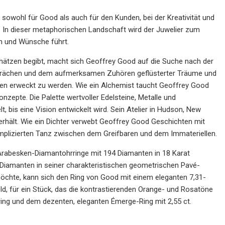
sowohl für Good als auch für den Kunden, bei der Kreativität und
 In dieser metaphorischen Landschaft wird der Juwelier zum
en und Wünsche führt.
hätzen begibt, macht sich Geoffrey Good auf die Suche nach der
Gesprächen und dem aufmerksamen Zuhören geflüsterter Träume und
en erweckt zu werden. Wie ein Alchemist taucht Geoffrey Good
zepte. Die Palette wertvoller Edelsteine, Metalle und
, bis eine Vision entwickelt wird. Sein Atelier in Hudson, New
 erhält. Wie ein Dichter verwebt Geoffrey Good Geschichten mit
omplizierten Tanz zwischen dem Greifbaren und dem Immateriellen.
abesken-Diamantohrringe mit 194 Diamanten in 18 Karat
Diamanten in seiner charakteristischen geometrischen Pavé-
chte, kann sich den Ring von Good mit einem eleganten 7,31-
d, für ein Stück, das die kontrastierenden Orange- und Rosatöne
ring und dem dezenten, eleganten Émerge-Ring mit 2,55 ct.