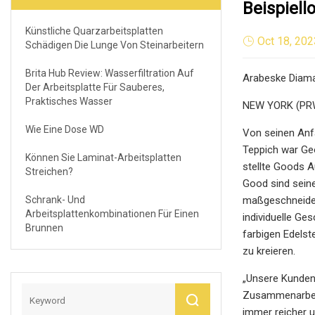
Beispiel
Künstliche Quarzarbeitsplatten
Oct 18, 202
Schädigen Die Lunge Von Steinarbeitern
Brita Hub Review: Wasserfiltration Auf
Arabeske Diama
Der Arbeitsplatte Für Sauberes,
Praktisches Wasser
NEW YORK (PRW
Wie Eine Dose WD
Von seinen Anfä
Teppich war Ge
Können Sie Laminat-Arbeitsplatten
stellte Goods A
Streichen?
Good sind seine 
Schrank- Und
maßgeschneider
Arbeitsplattenkombinationen Für Einen
individuelle Ge
Brunnen
farbigen Edelst
zu kreieren.
„Unsere Kunden 
Zusammenarbeit 
immer reicher u