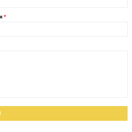
a:
*
N