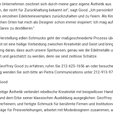
n Unternehmen zeichnet sich durch meine ganz eigene Ästhetik aus.
, der nicht für Zurückhaltung bekannt ist“, sagt Good. „Ich persönlich
 einzelnen Edelsteinexemplars zurückzuhalten und zu feiern. Als Ki
chen Orten hat mich als Designer schon immer inspiriert. Ich mag auf
ares zu destillieren.“
r Herstellung edlen Schmucks geht der maßgeschneiderte Prozess üb
ist eine heilige Verbindung zwischen Kreativität und Geist und brin
rung daran, dass auch unsere Spirituosen, genau wie die Edelmetalle 
t und geschätzt zu werden, denn sie sind zeitlose Schätze.
eoffrey Good zu erfahren, rufen Sie 212-625-1656 an oder besuchen
g wenden Sie sich bitte an Pietra Communications unter 212-913-97
 Good
eitige Ästhetik verbindet rebellische Kreativität mit beispielloser H
und dem Erbe seiner klassischen Ausbildung ausgeglichen. Geoffrey
verfeinern, und fertigte Schmuck für berühmte Firmen und Institution
räge für Preisverleihungen, arbeitet mit Modedesignern zusammen, a