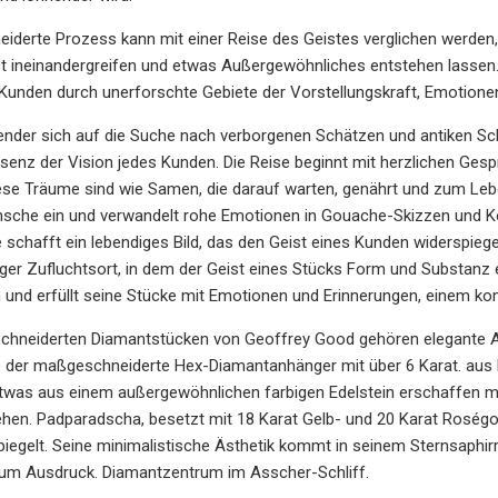
derte Prozess kann mit einer Reise des Geistes verglichen werden, 
 ineinandergreifen und etwas Außergewöhnliches entstehen lassen.
 Kunden durch unerforschte Gebiete der Vorstellungskraft, Emotion
sender sich auf die Suche nach verborgenen Schätzen und antiken Sc
Essenz der Vision jedes Kunden. Die Reise beginnt mit herzlichen 
ese Träume sind wie Samen, die darauf warten, genährt und zum Leb
ünsche ein und verwandelt rohe Emotionen in Gouache-Skizzen und Kon
schafft ein lebendiges Bild, das den Geist eines Kunden widerspiegelt
iliger Zufluchtsort, in dem der Geist eines Stücks Form und Substanz
n und erfüllt seine Stücke mit Emotionen und Erinnerungen, einem k
hneiderten Diamantstücken von Geoffrey Good gehören elegante Ar
 der maßgeschneiderte Hex-Diamantanhänger mit über 6 Karat. aus 
twas aus einem außergewöhnlichen farbigen Edelstein erschaffen mö
hen. Padparadscha, besetzt mit 18 Karat Gelb- und 20 Karat Roségol
piegelt. Seine minimalistische Ästhetik kommt in seinem Sternsaphir
m Ausdruck. Diamantzentrum im Asscher-Schliff.