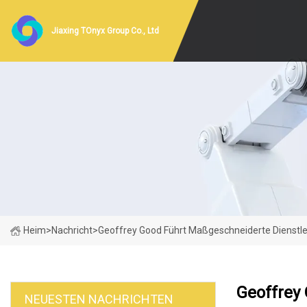
Jiaxing TOnyx Group Co., Ltd
Heim
>
Nachricht
>
Geoffrey Good Führt Maßgeschneiderte Dienstlei
Geoffrey
NEUESTEN NACHRICHTEN