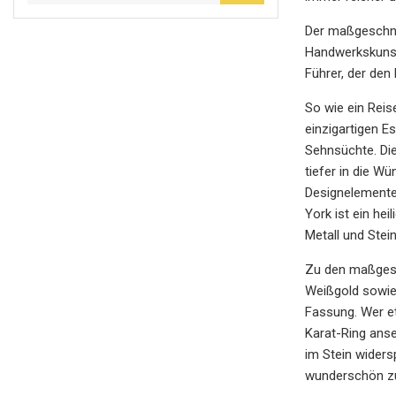
Der maßgeschnei
Handwerkskunst
Führer, der den
So wie ein Rei
einzigartigen 
Sehnsüchte. Di
tiefer in die W
Designelemente 
York ist ein he
Metall und Stei
Zu den maßgesc
Weißgold sowie
Fassung. Wer e
Karat-Ring anse
im Stein widers
wunderschön zu