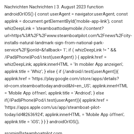
Nachrichten Nachrichten | 3. August 2023 function
androidOrIOS() { const userAgent = navigator.userAgent; const
applink = document.getElementById('mobile-app-link'); const
whizDeepLink = 'steamboattodaymobile://content?
url=https%3A%2F%2Fwww.steamboatpilot.com%2Fnews%2Fcity-
installs-natural-landmark-sign-from-national-park-
service%2F§ionId=&fallback= 1'; if ( whizDeepLink != '' &&
/iPad|iPhone|iPod/i.test(userAgent) ) { applink.href =
whizDeepLink; applink.innerHTML = 'In mobiler App anzeigen';
applink.title = 'Whiz'; } else { if (/android/i.test(userAgent)){
applink.href = 'https://play.google.com/store/apps/details?
id=com.steamboattoday.android&hl=en_US'; applink.innerHTML
= 'Mobile App öffnen'; applink.title = 'Andriod'; } else
if(/iPad|iPhone|iPod/i.test(userAgent)){ applink.href =
'https://apps.apple.com/us/app/steamboat-pilot-
today/id482636924'; applink.innerHTML = 'Mobile App öffnen';
applink.title = 'iOS'; } } } androidOrIOS();
sromig@steamboatpilot.com