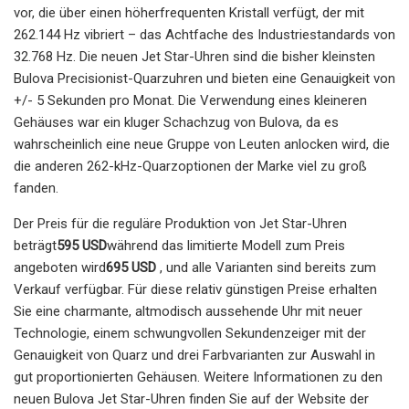
vor, die über einen höherfrequenten Kristall verfügt, der mit
262.144 Hz vibriert – das Achtfache des Industriestandards von
32.768 Hz. Die neuen Jet Star-Uhren sind die bisher kleinsten
Bulova Precisionist-Quarzuhren und bieten eine Genauigkeit von
+/- 5 Sekunden pro Monat. Die Verwendung eines kleineren
Gehäuses war ein kluger Schachzug von Bulova, da es
wahrscheinlich eine neue Gruppe von Leuten anlocken wird, die
die anderen 262-kHz-Quarzoptionen der Marke viel zu groß
fanden.
Der Preis für die reguläre Produktion von Jet Star-Uhren
beträgt
595 USD
während das limitierte Modell zum Preis
angeboten wird
695 USD
, und alle Varianten sind bereits zum
Verkauf verfügbar. Für diese relativ günstigen Preise erhalten
Sie eine charmante, altmodisch aussehende Uhr mit neuer
Technologie, einem schwungvollen Sekundenzeiger mit der
Genauigkeit von Quarz und drei Farbvarianten zur Auswahl in
gut proportionierten Gehäusen. Weitere Informationen zu den
neuen Bulova Jet Star-Uhren finden Sie auf der Website der