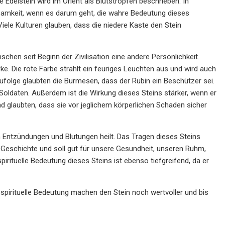
e Edelstein wird im Orient als Blutstropfen beschrieben. In
samkeit, wenn es darum geht, die wahre Bedeutung dieses
Viele Kulturen glauben, dass die niedere Kaste den Stein
hen seit Beginn der Zivilisation eine andere Persönlichkeit.
e. Die rote Farbe strahlt ein feuriges Leuchten aus und wird auch
ufolge glaubten die Burmesen, dass der Rubin ein Beschützer sei.
 Soldaten. Außerdem ist die Wirkung dieses Steins stärker, wenn er
d glaubten, dass sie vor jeglichem körperlichen Schaden sicher
Entzündungen und Blutungen heilt. Das Tragen dieses Steins
 Geschichte und soll gut für unsere Gesundheit, unseren Ruhm,
pirituelle Bedeutung dieses Steins ist ebenso tiefgreifend, da er
nd spirituelle Bedeutung machen den Stein noch wertvoller und bis