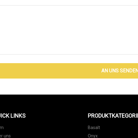
AN UNS SENDE
ICK LINKS
PRODUKTKATEGORI
im
Basalt
r uns
Onyx