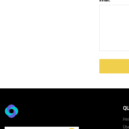
QU
He
Übe