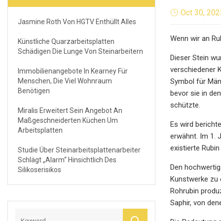
Oct 30, 202
Jasmine Roth Von HGTV Enthüllt Alles
Wenn wir an Ru
Künstliche Quarzarbeitsplatten
Schädigen Die Lunge Von Steinarbeitern
Dieser Stein wu
verschiedener K
Immobilienangebote In Kearney Für
Menschen, Die Viel Wohnraum
Symbol für Männ
Benötigen
bevor sie in de
schützte.
Miralis Erweitert Sein Angebot An
Maßgeschneiderten Küchen Um
Es wird bericht
Arbeitsplatten
erwähnt. Im 1. 
existierte Rubi
Studie Über Steinarbeitsplattenarbeiter
Schlägt „Alarm“ Hinsichtlich Des
Den hochwertigs
Silikoserisikos
Kunstwerke zu e
Rohrubin produz
Saphir, von den