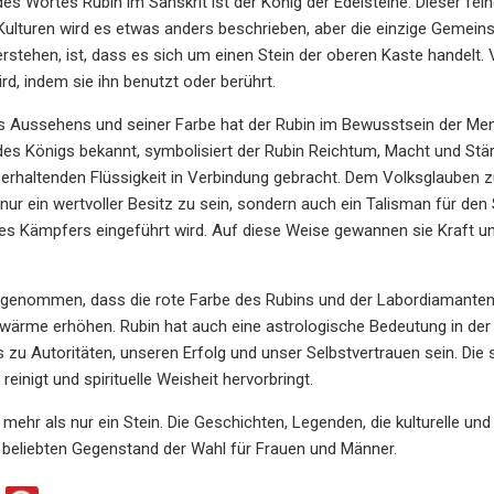
es Wortes Rubin im Sanskrit ist der König der Edelsteine. Dieser fein
Kulturen wird es etwas anders beschrieben, aber die einzige Gemein
erstehen, ist, dass es sich um einen Stein der oberen Kaste handelt. 
rd, indem sie ihn benutzt oder berührt.
 Aussehens und seiner Farbe hat der Rubin im Bewusstsein der Mensc
des Königs bekannt, symbolisiert der Rubin Reichtum, Macht und Stärk
serhaltenden Flüssigkeit in Verbindung gebracht. Dem Volksglauben z
 nur ein wertvoller Besitz zu sein, sondern auch ein Talisman für den
des Kämpfers eingeführt wird. Auf diese Weise gewannen sie Kraft un
ngenommen, dass die rote Farbe des Rubins und der Labordiamanten 
wärme erhöhen. Rubin hat auch eine astrologische Bedeutung in der
s zu Autoritäten, unseren Erfolg und unser Selbstvertrauen sein. Die s
einigt und spirituelle Weisheit hervorbringt.
el mehr als nur ein Stein. Die Geschichten, Legenden, die kulturelle u
 beliebten Gegenstand der Wahl für Frauen und Männer.