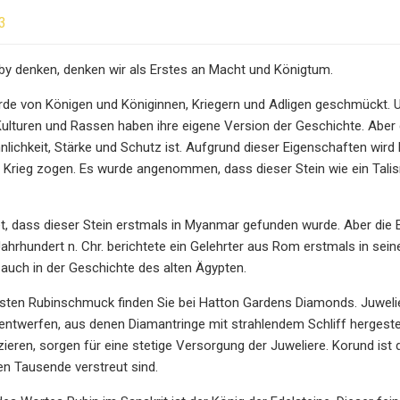
3
by denken, denken wir als Erstes an Macht und Königtum.
rde von Königen und Königinnen, Kriegern und Adligen geschmückt. 
ulturen und Rassen haben ihre eigene Version der Geschichte. Aber d
lichkeit, Stärke und Schutz ist. Aufgrund dieser Eigenschaften wird 
n Krieg zogen. Es wurde angenommen, dass dieser Stein wie ein Tali
et, dass dieser Stein erstmals in Myanmar gefunden wurde. Aber die 
Jahrhundert n. Chr. berichtete ein Gelehrter aus Rom erstmals in sein
n auch in der Geschichte des alten Ägypten.
ten Rubinschmuck finden Sie bei Hatton Gardens Diamonds. Juwelier
ntwerfen, aus denen Diamantringe mit strahlendem Schliff hergestell
ieren, sorgen für eine stetige Versorgung der Juweliere. Korund ist 
en Tausende verstreut sind.