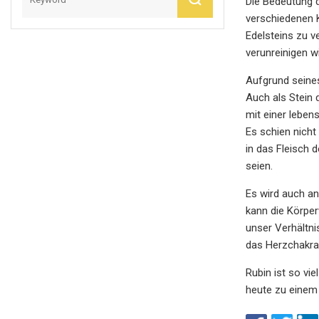
Die Bedeutung d
verschiedenen 
Edelsteins zu v
verunreinigen wi
Aufgrund seines
Auch als Stein 
mit einer leben
Es schien nicht
in das Fleisch 
seien.
Es wird auch a
kann die Körper
unser Verhältni
das Herzchakra r
Rubin ist so vi
heute zu einem