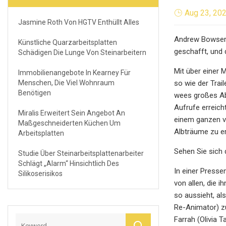
Aug 23, 20
Jasmine Roth Von HGTV Enthüllt Alles
Andrew Bowsers 
Künstliche Quarzarbeitsplatten
geschafft, und 
Schädigen Die Lunge Von Steinarbeitern
Mit über einer 
Immobilienangebote In Kearney Für
Menschen, Die Viel Wohnraum
so wie der Trai
Benötigen
wees großes Ab
Aufrufe erreic
Miralis Erweitert Sein Angebot An
einem ganzen ve
Maßgeschneiderten Küchen Um
Albträume zu er
Arbeitsplatten
Sehen Sie sich 
Studie Über Steinarbeitsplattenarbeiter
Schlägt „Alarm“ Hinsichtlich Des
In einer Presse
Silikoserisikos
von allen, die 
so aussieht, al
Re-Animator) zu
Farrah (Olivia 