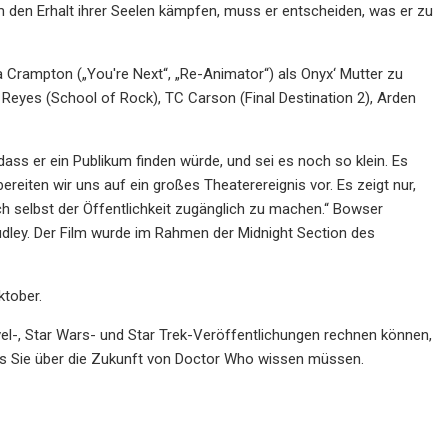
m den Erhalt ihrer Seelen kämpfen, muss er entscheiden, was er zu
a Crampton („You're Next“, „Re-Animator“) als Onyx‘ Mutter zu
Reyes (School of Rock), TC Carson (Final Destination 2), Arden
 dass er ein Publikum finden würde, und sei es noch so klein. Es
ereiten wir uns auf ein großes Theaterereignis vor. Es zeigt nur,
ch selbst der Öffentlichkeit zugänglich zu machen.“ Bowser
udley. Der Film wurde im Rahmen der Midnight Section des
ktober.
el-, Star Wars- und Star Trek-Veröffentlichungen rechnen können,
as Sie über die Zukunft von Doctor Who wissen müssen.