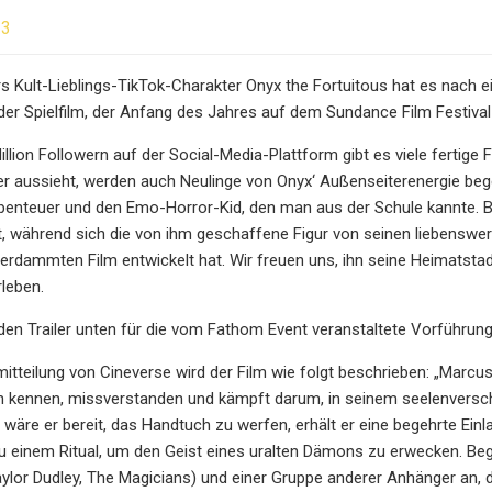
23
Kult-Lieblings-TikTok-Charakter Onyx the Fortuitous hat es nach e
der Spielfilm, der Anfang des Jahres auf dem Sundance Film Festival
Million Followern auf der Social-Media-Plattform gibt es viele fertige
ler aussieht, werden auch Neulinge von Onyx‘ Außenseiterenergie bege
enteuer und den Emo-Horror-Kid, den man aus der Schule kannte. Bo
ht, während sich die von ihm geschaffene Figur von seinen liebens
rdammten Film entwickelt hat. Wir freuen uns, ihn seine Heimatsta
leben.
den Trailer unten für die vom Fathom Event veranstaltete Vorführun
mitteilung von Cineverse wird der Film wie folgt beschrieben: „Marcus 
ihn kennen, missverstanden und kämpft darum, in seinem seelenversch
s wäre er bereit, das Handtuch zu werfen, erhält er eine begehrte Ein
 einem Ritual, um den Geist eines uralten Dämons zu erwecken. Begeis
Taylor Dudley, The Magicians) und einer Gruppe anderer Anhänger an, d