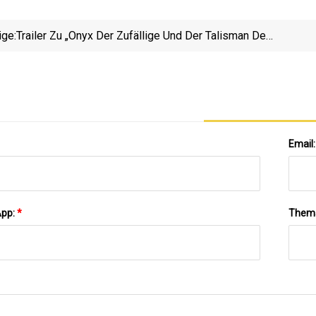
ige:
Trailer Zu „Onyx Der Zufällige Und Der Talisman Der
Seelen“.
Email
App:
*
Them