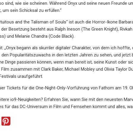
 so sind, wie sie scheinen. Während Onyx und seine neuen Freunde u
t, um sein Schicksal zu erfüllen.“
rtuitous and the Talisman of Souls“ ist auch die Horror-Ikone Barbar
 der Besetzung besteht aus Ralph Ineson (The Green Knight), Rivkah 
ss) und Melanie Chandra (Code Black).
t: „Onyx begann als skurriler digitaler Charakter, von dem ich hoffte,
, den Popularitätszuwachs in den letzten Jahren zu sehen, und jetzt b
he Dinge passieren können, wenn man bereit ist, seine Kunst oder si
 Film zusammen mit Clark Baker, Michael Mobley und Olivia Taylor D
estivals uraufgeführt.
hier Tickets für die One-Night-Only-Vorführung von Fathom am 19. O
tere io9-Neuigkeiten? Erfahren Sie, wann Sie mit den neuesten Marv
es für das DC-Universum in Film und Fernsehen kommt und alles, w