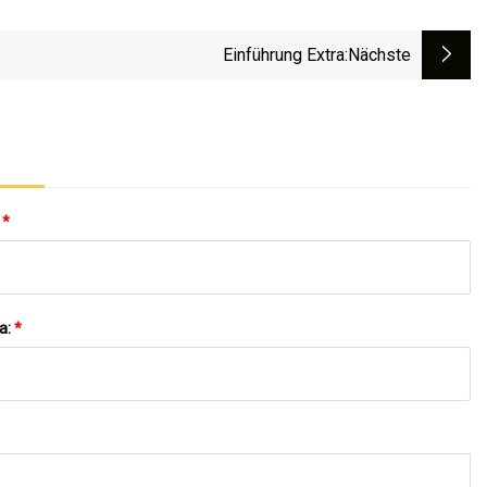
Einführung Extra
:nächste
:
*
a:
*