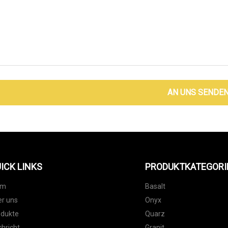
AN UNS SENDE
ICK LINKS
PRODUKTKATEGORI
im
Basalt
r uns
Onyx
odukte
Quarz
hricht
Granit