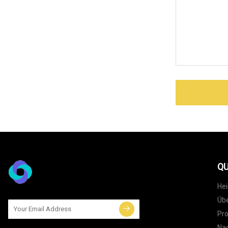
QU
He
Übe
Pr
Nac