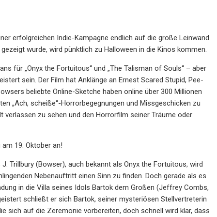
iner erfolgreichen Indie-Kampagne endlich auf die große Leinwand
 gezeigt wurde, wird pünktlich zu Halloween in die Kinos kommen.
 Fans für „Onyx the Fortuitous“ und „The Talisman of Souls“ – aber
istert sein. Der Film hat Anklänge an Ernest Scared Stupid, Pee-
wsers beliebte Online-Sketche haben online über 300 Millionen
werten „Ach, scheiße“-Horrorbegegnungen und Missgeschicken zu
dt verlassen zu sehen und den Horrorfilm seiner Träume oder
g am 19. Oktober an!
J. Trillbury (Bowser), auch bekannt als Onyx the Fortuitous, wird
lingenden Nebenauftritt einen Sinn zu finden. Doch gerade als es
ladung in die Villa seines Idols Bartok dem Großen (Jeffrey Combs,
tert schließt er sich Bartok, seiner mysteriösen Stellvertreterin
ie sich auf die Zeremonie vorbereiten, doch schnell wird klar, dass