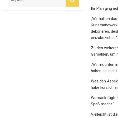
Ihr Plan ging j
„Wir hatten das
Kunsthandwerksm
dekorieren, des
einzubeziehen.“
Zu den weiteren
Gemälden, um n
„Wir möchten in
haben sie nicht 
Was den Aspekt 
habe kürzlich e
Womack fügte hi
Spaß macht.“
Vielleicht ist d