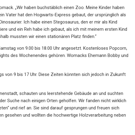
e Womack. „Wir haben buchstäblich einen Zoo. Meine Kinder haben
in Vater hat den Hogwarts-Express gebaut, der ursprünglich als
Dinosaurier. Ich habe einen Stegosaurus, den er mir als Kind
ere und ein Reh habe ich gebaut, als ich mit meinem ersten Kind
alb mussten wir einen stationären Platz finden.“
 Samstag von 9.00 bis 18.00 Uhr angesetzt. Kostenloses Popcorn,
hlights des Wochenendes gehören. Womacks Ehemann Bobby und
s von 9 bis 17 Uhr. Diese Zeiten könnten sich jedoch in Zukunft
nnenstadt, schauten uns leerstehende Gebäude an und suchten
der Suche nach einigen Orten geholfen. Wir fanden nicht wirklich
ieten“ und rief an. Sie sind darauf gesprungen und freuen sich
hen gesehen und wollten die hochwertige Holzverarbeitung neben