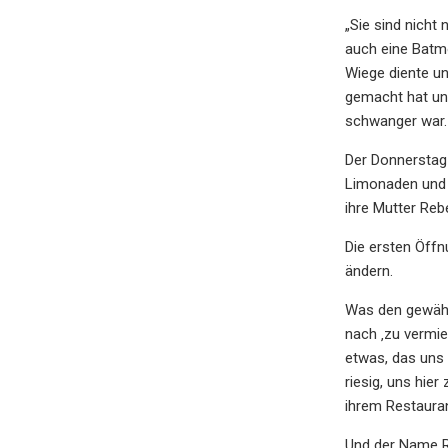
„Sie sind nicht
auch eine Batmo
Wiege diente un
gemacht hat und
schwanger war. 
Der Donnerstag 
Limonaden und
ihre Mutter Reb
Die ersten Öffn
ändern.
Was den gewähl
nach ‚zu vermie
etwas, das uns 
riesig, uns hie
ihrem Restauran
Und der Name 