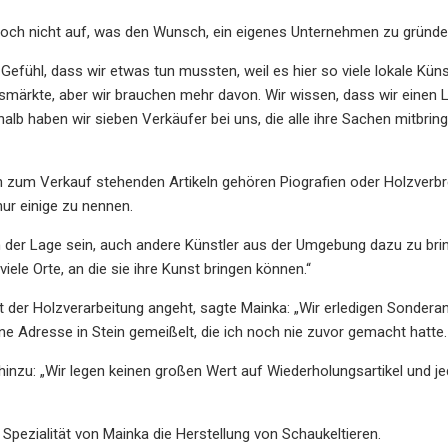
edoch nicht auf, was den Wunsch, ein eigenes Unternehmen zu gründen
 Gefühl, dass wir etwas tun mussten, weil es hier so viele lokale Küns
ärkte, aber wir brauchen mehr davon. Wir wissen, dass wir einen L
halb haben wir sieben Verkäufer bei uns, die alle ihre Sachen mitbring
 zum Verkauf stehenden Artikeln gehören Piografien oder Holzverbr
ur einige zu nennen.
 der Lage sein, auch andere Künstler aus der Umgebung dazu zu bring
viele Orte, an die sie ihre Kunst bringen können.“
der Holzverarbeitung angeht, sagte Mainka: „Wir erledigen Sonderanfe
ine Adresse in Stein gemeißelt, die ich noch nie zuvor gemacht hatte.
nzu: „Wir legen keinen großen Wert auf Wiederholungsartikel und j
ie Spezialität von Mainka die Herstellung von Schaukeltieren.