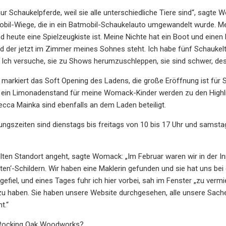
 nur Schaukelpferde, weil sie alle unterschiedliche Tiere sind“, sagt
bil-Wiege, die in ein Batmobil-Schaukelauto umgewandelt wurde. Me
d heute eine Spielzeugkiste ist. Meine Nichte hat ein Boot und einen 
 der jetzt im Zimmer meines Sohnes steht. Ich habe fünf Schaukelti
Ich versuche, sie zu Shows herumzuschleppen, sie sind schwer, desh
markiert das Soft Opening des Ladens, die große Eröffnung ist für
 ein Limonadenstand für meine Womack-Kinder werden zu den Hig
ecca Mainka sind ebenfalls an dem Laden beteiligt.
ungszeiten sind dienstags bis freitags von 10 bis 17 Uhr und samstag
ten Standort angeht, sagte Womack: „Im Februar waren wir in der I
ten‘-Schildern. Wir haben eine Maklerin gefunden und sie hat uns bei 
gefiel, und eines Tages fuhr ich hier vorbei, sah im Fenster „zu verm
r zu haben. Sie haben unsere Website durchgesehen, alle unsere Sac
t.“
Rocking Oak Woodworks?