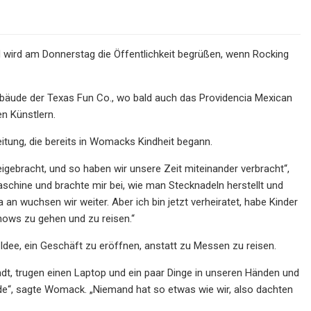
 wird am Donnerstag die Öffentlichkeit begrüßen, wenn Rocking
bäude der Texas Fun Co., wo bald auch das Providencia Mexican
n Künstlern.
eitung, die bereits in Womacks Kindheit begann.
igebracht, und so haben wir unsere Zeit miteinander verbracht“,
aschine und brachte mir bei, wie man Stecknadeln herstellt und
n wuchsen wir weiter. Aber ich bin jetzt verheiratet, habe Kinder
hows zu gehen und zu reisen.“
dee, ein Geschäft zu eröffnen, anstatt zu Messen zu reisen.
tadt, trugen einen Laptop und ein paar Dinge in unseren Händen und
e“, sagte Womack. „Niemand hat so etwas wie wir, also dachten