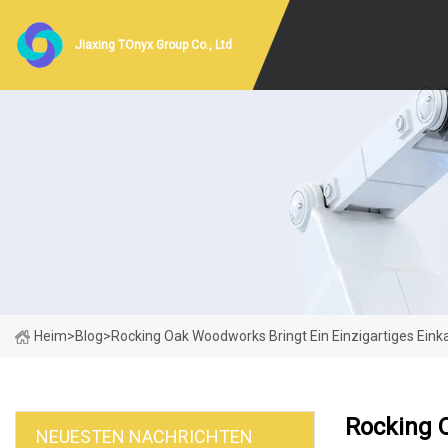
Jiaxing TOnyx Group Co., Ltd
Heim
>
Blog
>
Rocking Oak Woodworks Bringt Ein Einzigartiges Einka
Rocking O
NEUESTEN NACHRICHTEN