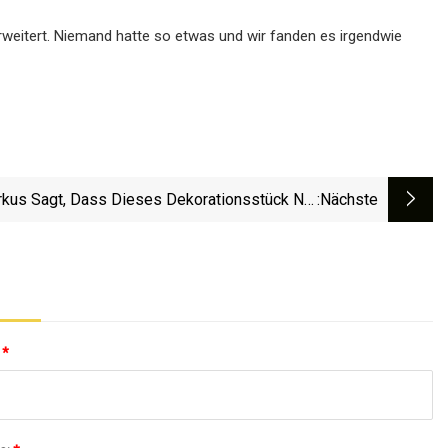
rweitert. Niemand hatte so etwas und wir fanden es irgendwie
rkus Sagt, Dass Dieses Dekorationsstück Nie
:nächste
Aus Der Mode Kommt
:
*