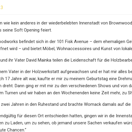
23
n wie kein anderes in der wiederbelebten Innenstadt von Brownwood
seine Soft Opening feiert.
odworks befindet sich in der 101 Fisk Avenue – dem ehemaligen Ge
fnet wird – und bietet Möbel, Wohnaccessoires und Kunst von lokale
nd ihr Vater David Mainka teilen die Leidenschaft für die Holzbearb
inem Vater in der Holzwerkstatt aufgewachsen und er hat mir alles be
 ich 17 Jahre alt war, kaufte er mir zu meinem Geburtstag eine Drehm
dreht. Dann ging er mit mir zu den verschiedenen Shows und von da a
 im Turnen und wir haben an den Wochenenden keine Zeit mehr, zu S
 zwei Jahren in den Ruhestand und brachte Womack damals auf die I
endgültig für diesen Ort entschieden hatten, gingen wir in die Innens
en zu Laden, um zu sehen, ob jemand unsere Sachen verkaufen würd
gute Chancen.“