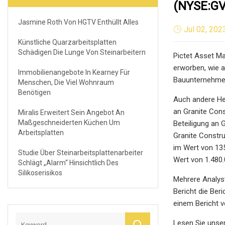
(NYSE:GV
Jasmine Roth Von HGTV Enthüllt Alles
Jul 02, 202
Künstliche Quarzarbeitsplatten
Schädigen Die Lunge Von Steinarbeitern
Pictet Asset Ma
erworben, wie a
Immobilienangebote In Kearney Für
Bauunternehmen
Menschen, Die Viel Wohnraum
Benötigen
Auch andere Hed
an Granite Cons
Miralis Erweitert Sein Angebot An
Maßgeschneiderten Küchen Um
Beteiligung an 
Arbeitsplatten
Granite Constru
im Wert von 135
Studie Über Steinarbeitsplattenarbeiter
Wert von 1.480.
Schlägt „Alarm“ Hinsichtlich Des
Silikoserisikos
Mehrere Analys
Bericht die Ber
einem Bericht v
Lesen Sie unse