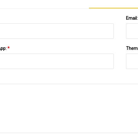
Email
App:
*
Them