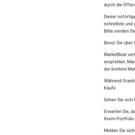
durch die Öffent
Dieser sofortig
schnellste und 
Bitte senden S
Bevor Sie über 
MarketBeat verf
empfehlen. Mark
der breitere Ma
Während Granite
Käufe.
Sehen Sie sich h
Erwarten Sie, d
Ihrem Portfolio
Melden Sie sich