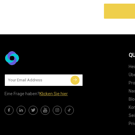
QU
He
Übe
Pr
Nac
Eine Frage haben?
Klicken Sie hier
Blo
Kon
Sei
Pri