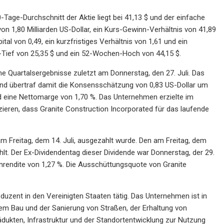
Tage-Durchschnitt der Aktie liegt bei 41,13 $ und der einfache
von 1,80 Milliarden US-Dollar, ein Kurs-Gewinn-Verhältnis von 41,89
al von 0,49, ein kurzfristiges Verhältnis von 1,61 und ein
n-Tief von 25,35 $ und ein 52-Wochen-Hoch von 44,15 $.
ne Quartalsergebnisse zuletzt am Donnerstag, den 27. Juli. Das
und übertraf damit die Konsensschätzung von 0,83 US-Dollar um
und eine Nettomarge von 1,70 %. Das Unternehmen erzielte im
zieren, dass Granite Construction Incorporated für das laufende
am Freitag, dem 14. Juli, ausgezahlt wurde. Den am Freitag, dem
lt. Der Ex-Dividendentag dieser Dividende war Donnerstag, der 29.
denrendite von 1,27 %. Die Ausschüttungsquote von Granite
duzent in den Vereinigten Staaten tätig. Das Unternehmen ist in
em Bau und der Sanierung von Straßen, der Erhaltung von
ukten, Infrastruktur und der Standortentwicklung zur Nutzung