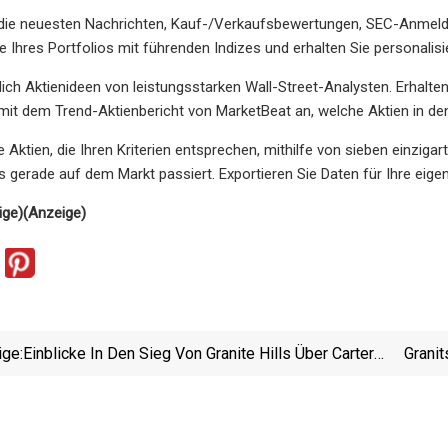
die neuesten Nachrichten, Kauf-/Verkaufsbewertungen, SEC-Anmeldun
 Ihres Portfolios mit führenden Indizes und erhalten Sie personalisi
glich Aktienideen von leistungsstarken Wall-Street-Analysten. Erhalte
mit dem Trend-Aktienbericht von MarketBeat an, welche Aktien in de
Sie Aktien, die Ihren Kriterien entsprechen, mithilfe von sieben einz
 gerade auf dem Markt passiert. Exportieren Sie Daten für Ihre eige
ige)
(Anzeige)
ige:
Einblicke In Den Sieg Von Granite Hills Über Carter
Granit
Am Donnerstagabend