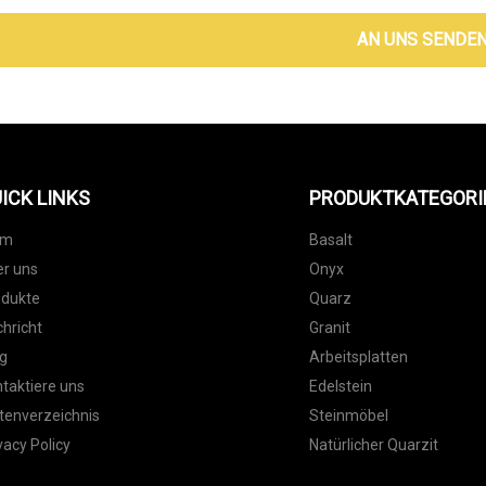
AN UNS SENDE
ICK LINKS
PRODUKTKATEGORI
im
Basalt
r uns
Onyx
odukte
Quarz
hricht
Granit
g
Arbeitsplatten
taktiere uns
Edelstein
tenverzeichnis
Steinmöbel
vacy Policy
Natürlicher Quarzit