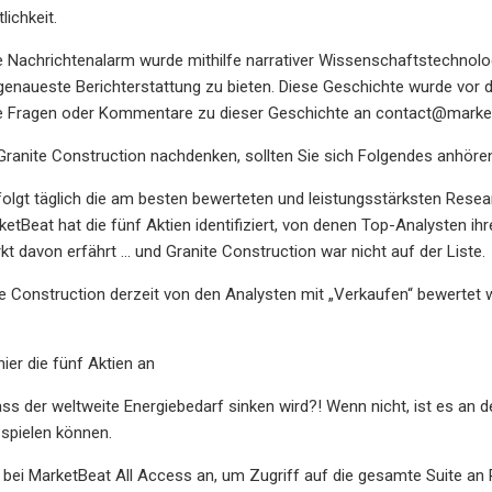
lichkeit.
e Nachrichtenalarm wurde mithilfe narrativer Wissenschaftstechnolo
genaueste Berichterstattung zu bieten. Diese Geschichte wurde vor 
ie Fragen oder Kommentare zu dieser Geschichte an
contact@marke
Granite Construction nachdenken, sollten Sie sich Folgendes anhöre
olgt täglich die am besten bewerteten und leistungsstärksten Resear
etBeat hat die fünf Aktien identifiziert, von denen Top-Analysten ihre
rkt davon erfährt … und Granite Construction war nicht auf der Liste.
 Construction derzeit von den Analysten mit „Verkaufen“ bewertet wi
ier die fünf Aktien an
ass der weltweite Energiebedarf sinken wird?! Wenn nicht, ist es an de
 spielen können.
 bei MarketBeat All Access an, um Zugriff auf die gesamte Suite an