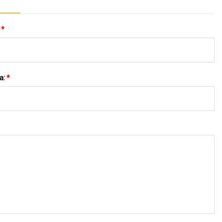
:
*
a:
*