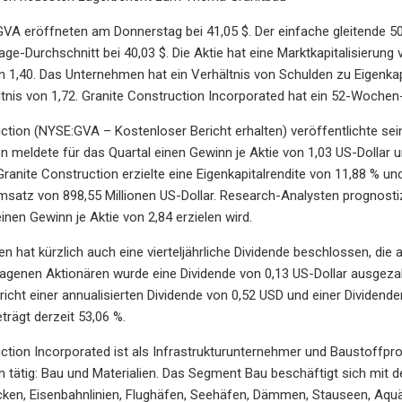
GVA eröffneten am Donnerstag bei 41,05 $. Der einfache gleitende 50-
age-Durchschnitt bei 40,03 $. Die Aktie hat eine Marktkapitalisierung 
n 1,40. Das Unternehmen hat ein Verhältnis von Schulden zu Eigenkapit
ltnis von 1,72. Granite Construction Incorporated hat ein 52-Woche
ction (NYSE:GVA – Kostenloser Bericht erhalten) veröffentlichte sei
meldete für das Quartal einen Gewinn je Aktie von 1,03 US-Dollar 
 Granite Construction erzielte eine Eigenkapitalrendite von 11,88 % 
msatz von 898,55 Millionen US-Dollar. Research-Analysten prognosti
inen Gewinn je Aktie von 2,84 erzielen wird.
 hat kürzlich auch eine vierteljährliche Dividende beschlossen, die 
tragenen Aktionären wurde eine Dividende von 0,13 US-Dollar ausgezah
pricht einer annualisierten Dividende von 0,52 USD und einer Dividen
trägt derzeit 53,06 %.
ction Incorporated ist als Infrastrukturunternehmer und Baustoffpro
tätig: Bau und Materialien. Das Segment Bau beschäftigt sich mit d
ken, Eisenbahnlinien, Flughäfen, Seehäfen, Dämmen, Stauseen, Aquäd