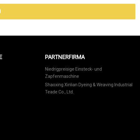
N
E
PARTNERFIRMA
Niedrigpreisige Einsteck- und
Zapfenmaschine
Shaoxing Xinlian Dyeing & Weaving Industrial
Teade Co., Ltd.