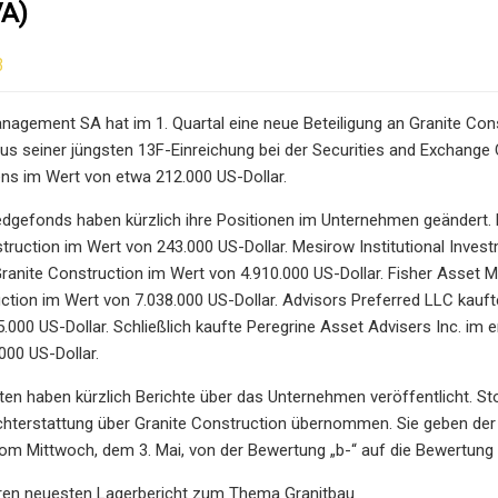
A)
3
nagement SA hat im 1. Quartal eine neue Beteiligung an Granite Con
us seiner jüngsten 13F-Einreichung bei der Securities and Exchang
s im Wert von etwa 212.000 US-Dollar.
gefonds haben kürzlich ihre Positionen im Unternehmen geändert. Mo
truction im Wert von 243.000 US-Dollar. Mesirow Institutional Inve
Granite Construction im Wert von 4.910.000 US-Dollar. Fisher Asset 
ction im Wert von 7.038.000 US-Dollar. Advisors Preferred LLC kauft
.000 US-Dollar. Schließlich kaufte Peregrine Asset Advisers Inc. im 
000 US-Dollar.
ten haben kürzlich Berichte über das Unternehmen veröffentlicht. 
ichterstattung über Granite Construction übernommen. Sie geben der A
om Mittwoch, dem 3. Mai, von der Bewertung „b-“ auf die Bewertung 
ren neuesten Lagerbericht zum Thema Granitbau