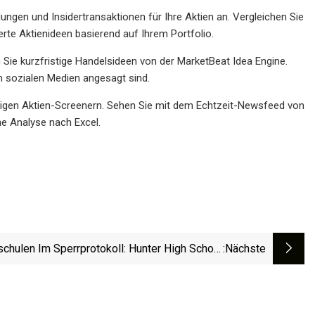
gen und Insidertransaktionen für Ihre Aktien an. Vergleichen Sie
erte Aktienideen basierend auf Ihrem Portfolio.
n Sie kurzfristige Handelsideen von der MarketBeat Idea Engine.
n sozialen Medien angesagt sind.
igartigen Aktien-Screenern. Sehen Sie mit dem Echtzeit-Newsfeed von
ne Analyse nach Excel.
schulen Im Sperrprotokoll: Hunter High School
:nächste
Und Hillside Elementary