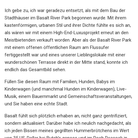
Ich gebe zu, ich war geradezu entsetzt, als mit dem Bau der
Stadthäuser im Basalt River Park begonnen wurde. Mit ihrem
kastenförmigen, urbanen Stil und ihrer Dichte fühlte es sich an,
als wären wir mit einem High-End-Luxusprojekt erneut an den
Meistbietenden verkauft worden. Aber als der Basalt River Park
mit einem offenen öffentlichen Raum am Flussufer
fertiggestellt war und eines unserer Lieblingslokale mit einer
wunderschönen Terrasse direkt in der Mitte stand, konnte ich
endlich das Gesamtbild sehen.
Füllen Sie diesen Raum mit Familien, Hunden, Babys im
Kinderwagen (und manchmal Hunden im Kinderwagen), Live-
Musik, einem Bauernmarkt und Gemeinschaftsveranstaltungen,
und Sie haben eine echte Stadt.
Basalt fühlt sich plötzlich erhaben an, nicht ganz gentrifiziert,
sondern aktualisiert. Darüber habe ich neulich nachgedacht, als
ich jeden Bissen meines gegrillten Hummerbrötchens im Wert
von 35 US-Dollar bei Butch's genoss und im Posh Peacock in