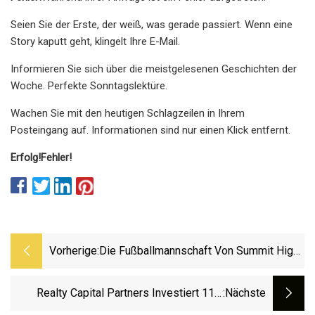
Seien Sie der Erste, der weiß, was gerade passiert. Wenn eine
Story kaputt geht, klingelt Ihre E-Mail.
Informieren Sie sich über die meistgelesenen Geschichten der
Woche. Perfekte Sonntagslektüre.
Wachen Sie mit den heutigen Schlagzeilen in Ihrem
Posteingang auf. Informationen sind nur einen Klick entfernt.
Erfolg!
Fehler!
Vorherige:
Die Fußballmannschaft Von Summit High
Erzielt Keinen Touchdown Und Fällt Im
Heimeröffnungsspiel Gegen Basalt
Realty Capital Partners Investiert 11,7
:nächste
Millionen US-Dollar In Die Aktive