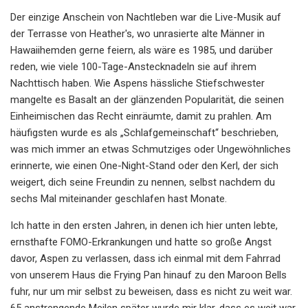
Der einzige Anschein von Nachtleben war die Live-Musik auf
der Terrasse von Heather's, wo unrasierte alte Männer in
Hawaiihemden gerne feiern, als wäre es 1985, und darüber
reden, wie viele 100-Tage-Anstecknadeln sie auf ihrem
Nachttisch haben. Wie Aspens hässliche Stiefschwester
mangelte es Basalt an der glänzenden Popularität, die seinen
Einheimischen das Recht einräumte, damit zu prahlen. Am
häufigsten wurde es als „Schlafgemeinschaft“ beschrieben,
was mich immer an etwas Schmutziges oder Ungewöhnliches
erinnerte, wie einen One-Night-Stand oder den Kerl, der sich
weigert, dich seine Freundin zu nennen, selbst nachdem du
sechs Mal miteinander geschlafen hast Monate.
Ich hatte in den ersten Jahren, in denen ich hier unten lebte,
ernsthafte FOMO-Erkrankungen und hatte so große Angst
davor, Aspen zu verlassen, dass ich einmal mit dem Fahrrad
von unserem Haus die Frying Pan hinauf zu den Maroon Bells
fuhr, nur um mir selbst zu beweisen, dass es nicht zu weit war.
65 anstrengende Meilen später wurde mir klar, dass es weit war.