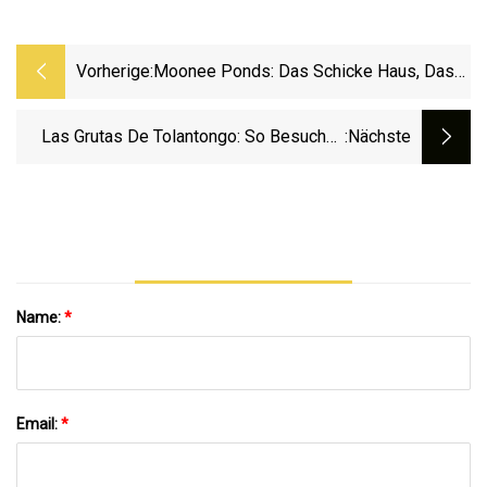
Vorherige:
Moonee Ponds: Das Schicke Haus, Das
Dame Edna Everage Gerne Ihr Zuhause
Nennen Würde, Ist Einfach Wunderschön,
Las Grutas De Tolantongo: So Besuchen
:nächste
Liebling
Sie Mexikos Atemberaubende
Bergterrassen-Thermalquelle
Name:
*
Email:
*