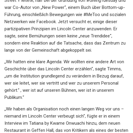
Street Y leitete, half bei der Gründung von #GivingTuesday und
war Co-Autor von „New Power“, einem Buch über Bottom-up-
Führung, einschließlich Bewegungen wie #MeToo und sozialen
Netzwerken wie Facebook. Jetzt versucht er, einige dieser
partizipativen Prinzipien im Lincoln Center anzuwenden. Er
sagte, seine Bemühungen seien keine „neue Trendidee“,
sondern eine Reaktion auf die Tatsache, dass das Zentrum zu
lange von der Gemeinschaft abgekoppelt sei.
„Wir hatten eine klare Agenda: Wir wollten eine andere Art von
Geschichte über das Lincoln Center erzählen“, sagte Timms,
„um die Institution grundlegend zu verändern in Bezug darauf,
wer sie leitet, wer sie vertritt und wer zu unserem Personal
gehört.“ , wer ist auf unseren Bühnen, wer ist in unserem
Publikum.“
„Wir haben als Organisation noch einen langen Weg vor uns –
niemand im Lincoln Center verbeugt sich“, fügte er in einem
Interview im Tatiana by Kwame Onwuachi hinzu, dem neuen
Restaurant in Geffen Hall, das von Kritikern als eines der besten