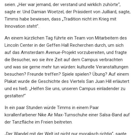
seien. „Hier war jemand, der verstand und wirklich zuhörte“,
sagte er. Und Damian Woetzel, der Präsident von Juilliard, sagte,
Timms habe bewiesen, dass „Tradition nicht im Krieg mit
Innovation steht“.
An einem kürzlichen Tag führte ein Team von Mitarbeitern des
Lincoln Center in der Geffen Hall Recherchen durch, um sich
auf das Amsterdam Avenue-Projekt vorzubereiten, und fragte
die Besucher, wo sie ihre Zeit auf dem Campus verbrachten
und was sie gerne mehr tun würden: kulturelle Veranstaltungen
besuchen? Freunde treffen? Spiele spielen? Übung? Auf einem
Plakat wurde die Geschichte des Viertels San Juan Hill erläutert
und es hieß: „Helfen Sie uns, unseren Campus einladender zu
gestalten!“
In ein paar Stunden würde Timms in einem Paar
korallenfarbener Nike Air Max-Turnschuhe einer Salsa-Band auf
der Tanzfläche im Freien beitreten.
„Der Wandel mit der Welt ist nicht nur moralisch richtig“, sagte