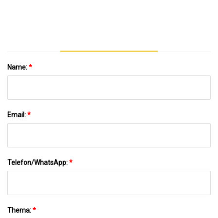
Naturmarmor Für
Boden/Wand/Bodenbelag/Pflasterplatte/Arbeitsplattendekor
Name:
*
Email:
*
Telefon/WhatsApp:
*
Thema:
*