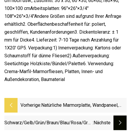
cm hoch usw., Zuschnitt: 30 x 30, 60 ×30, 60×60,180×90,
100×100 cmArbeitsplatten: 96"×26"×3/4"
108"×26"×3/4"Andere Größen sind aufgrund Ihrer Anfrage
erhältlich2. Oberflächenbeschaffenheit für: poliert,
geschliffen, Kundenanforderungen3. Dickentoleranz: ± 1
mm für Dicke4. Lieferzeit: 7-10 Tage nach Anzahlung für
1X20' GP5. Verpackung:1) Innenverpackung: Kartons oder
Schaumstoff für dünne Fliesen2) Außenverpackung:
Seetüchtige Holzkiste/Bündel/Palette6. Verwendung:
Crema-Marfil-Marmorfliesen, Platten, Innen- und
Außendekoration, Baumaterial
Vorherige:
Natürliche Marmorplatte, Wandpaneel,
Marmor, Exklusive Farbe Cloud Leopard
Grey
Schwarz/Gelb/Grün/Braun/Blau/Rosa/Grau/Heller
:nächste
Baustoff Für Küchenplatten, Panda-Weißer