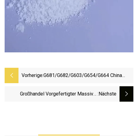
Vorherige:
G681/G682/G603/G654/G664 China
Günstige Steingranitplatte Mit
Trockensteinlayout
Großhandel Vorgefertigter Massiver
:nächste
Künstlicher Weißer Quarz Für Küche,
Arbeitsplatte, Waschtische