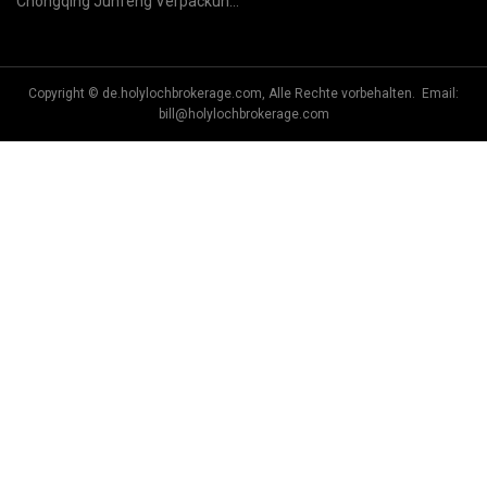
Chongqing Junfeng Verpackung
& Drucken Co., Ltd.
Copyright © de.holylochbrokerage.com, Alle Rechte vorbehalten. Email:
bill@holylochbrokerage.com