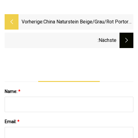
Vorherige:
China Naturstein Beige/Grau/Rot Portoro
Laurent/Schwarz/Gold Marmor Für Wand-
Boden-Arbeitsplatten-Innenarchitektur
:nächste
Name:
*
Email:
*