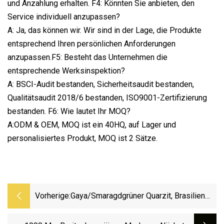
und Anzahlung erhalten. F4: Könnten Sie anbieten, den
Service individuell anzupassen?
A: Ja, das können wir. Wir sind in der Lage, die Produkte
entsprechend Ihren persönlichen Anforderungen
anzupassen.F5: Besteht das Unternehmen die
entsprechende Werksinspektion?
A: BSCI-Audit bestanden, Sicherheitsaudit bestanden,
Qualitätsaudit 2018/6 bestanden, ISO9001-Zertifizierung
bestanden. F6: Wie lautet Ihr MOQ?
A:ODM & OEM, MOQ ist ein 40HQ, auf Lager und
personalisiertes Produkt, MOQ ist 2 Sätze.
Vorherige:
Gaya/Smaragdgrüner Quarzit, Brasilien
Naturstein Amazonit Quarzit Für
Boden/Wandplatten/Fliesen/Arbeitsplatte/