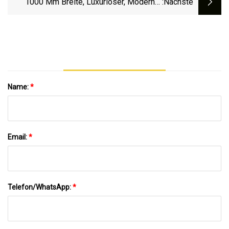
1000 Mm Breite, Luxuriöser, Moderner
:nächste
Design-Spiegel Mit LED-
Hintergrundbeleuchtung, Sintersteinplatte,
Keramikwaschbecken, Holz-Badezimmer-
Waschtischmöbel
Name:
*
Email:
*
Telefon/WhatsApp:
*