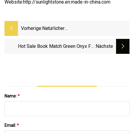
Website:http://sunlightstone.en.made-in-china.com
Vorherige:
Natürlicher
Honig/Gelb/Grün/Schwarz/Weiß/Lila
Rosa Onyx Für Transparente
Hot Sale Book Match Green Onyx Für
:nächste
Fliesen/Hintergrund/Wandfliesen/Bodenfli
Bodenfliesen
Name:
*
Email:
*