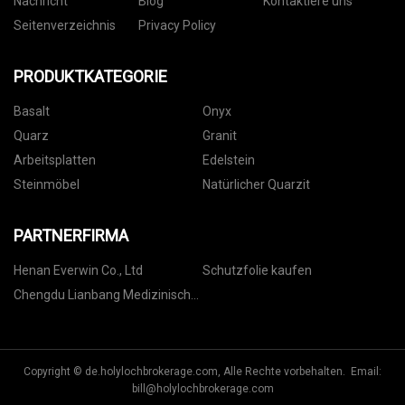
Nachricht
Blog
Kontaktiere uns
Seitenverzeichnis
Privacy Policy
PRODUKTKATEGORIE
Basalt
Onyx
Quarz
Granit
Arbeitsplatten
Edelstein
Steinmöbel
Natürlicher Quarzit
PARTNERFIRMA
Henan Everwin Co., Ltd
Schutzfolie kaufen
Chengdu Lianbang Medizinisch
Technologie Co ., Ltd .
Copyright © de.holylochbrokerage.com, Alle Rechte vorbehalten. Email:
bill@holylochbrokerage.com