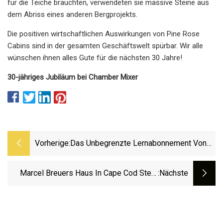
für die Teiche brauchten, verwendeten sie massive Steine ​​aus
dem Abriss eines anderen Bergprojekts.
Die positiven wirtschaftlichen Auswirkungen von Pine Rose
Cabins sind in der gesamten Geschäftswelt spürbar. Wir alle
wünschen ihnen alles Gute für die nächsten 30 Jahre!
30-jähriges Jubiläum bei Chamber Mixer
Vorherige:
Das Unbegrenzte Lernabonnement Von
Rosetta Stone Sinkt Zum Labor Day Auf
Nur 160 US-Dollar (Reg. 749 US-Dollar).
Marcel Breuers Haus In Cape Cod Steht
:nächste
Zum Verkauf, Aber Es Besteht Immer Noch
Eine Chance, Den Abriss Zu Verhindern