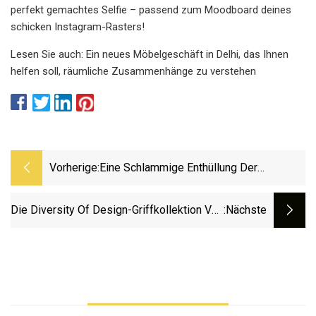
perfekt gemachtes Selfie – passend zum Moodboard deines
schicken Instagram-Rasters!
Lesen Sie auch: Ein neues Möbelgeschäft in Delhi, das Ihnen
helfen soll, räumliche Zusammenhänge zu verstehen
Vorherige:
Eine Schlammige Enthüllung Der
Mysteriösen West Point-Zeitkapsel Aus
Den 1820er Jahren
Die Diversity Of Design-Griffkollektion Von
:nächste
Marathon Hardware Erscheint Auf Der
WMS 2023