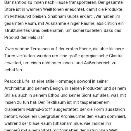
Bar nahtlos zu Ihnen nach Hause transportieren. Der gesamte
Store ist in warmen Weißtönen erleuchtet, damit die Produkte
im Mittelpunkt bleiben. Shabnam Gupta erklärt: „Wir haben im
gesamten Raum, mit Ausnahme einiger Räume, absichtlich ein
strukturiertes Grau beibehalten, um sicherzustellen, dass das
Produkt der Held ist.“
Zwei schöne Terrassen auf der ersten Ebene, die über kleinere
Türen verfügten, wurden um eine große georgianische Glastür
erweitert, um einen nahtlosen Innen- und Außenbereich zu
schaffen.
Peacock Life ist eine stille Hommage sowohl in seiner
Architektur und seinem Design, in seinen Produkten und seinem
Stil als auch in seinem Ethos und seiner Sicht auf alles, was mit
Indien zu tun hat. Der Textilraum ist mit taupefarbenem,
drapiertem Mulmul-Stoff ausgestattet, der die Form zusätzlich
betont, wobei ein übergroßer Kronleuchter den Raum dominiert,
während der blaue Raum (Shabnam Blue, wie Insider ihn
nennen) mit einem Stoff mit Vignetten der natürlichen Welt