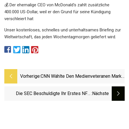
💰 Der ehemalige CEO von McDonald's zahlt zusätzliche
400.000 US-Dollar, weil er den Grund für seine Kündigung
verschleiert hat
Unser kostenloses, schnelles und unterhaltsames Briefing zur
Weltwirtschaft, das jeden Wochentagmorgen geliefert wird.
Vorherige:
CNN Wählte Den Medienveteranen Mark
Thompson Zum Neuen CEO Und
Vorsitzenden
Die SEC Beschuldigte Ihr Erstes NFT-
:nächste
Projekt Des Verkaufs Nicht Registrierter
Wertpapiere