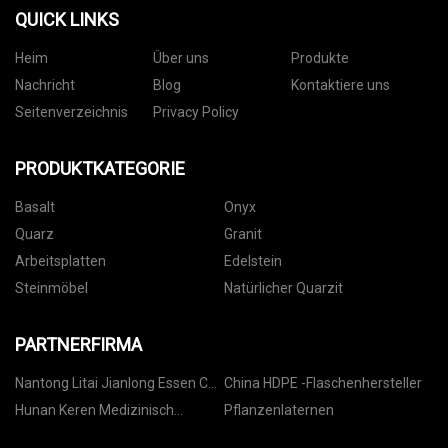
QUICK LINKS
Heim
Über uns
Produkte
Nachricht
Blog
Kontaktiere uns
Seitenverzeichnis
Privacy Policy
PRODUKTKATEGORIE
Basalt
Onyx
Quarz
Granit
Arbeitsplatten
Edelstein
Steinmöbel
Natürlicher Quarzit
PARTNERFIRMA
Nantong Litai Jianlong Essen Co.,
China HDPE -Flaschenhersteller
Ltd
Hunan Keren Medizinisch
Pflanzenlaternen
Technologie Co., Ltd